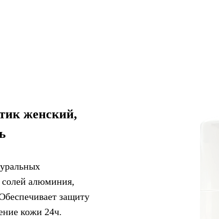
стик женский,
ь
туральных
з солей алюминия,
 Обеспечивает защиту
ение кожи 24ч.