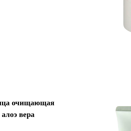
лица очищающая
 алоэ вера