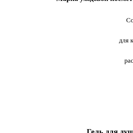
Со
для 
ра
Гель для ду